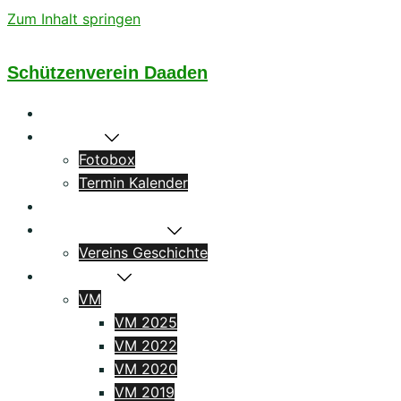
Zum Inhalt springen
Schützenverein Daaden
Startseite
Aktuelles
Fotobox
Termin Kalender
Könige
Das Schützenhaus
Vereins Geschichte
Ergebnisse
VM
VM 2025
VM 2022
VM 2020
VM 2019