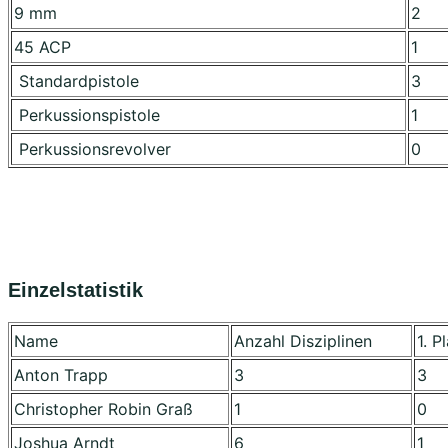
9 mm
2
45 ACP
1
Standardpistole
3
Perkussionspistole
1
Perkussionsrevolver
0
Einzelstatistik
Name
Anzahl Disziplinen
1. P
Anton Trapp
3
3
Christopher Robin Graß
1
0
Joshua Arndt
6
1