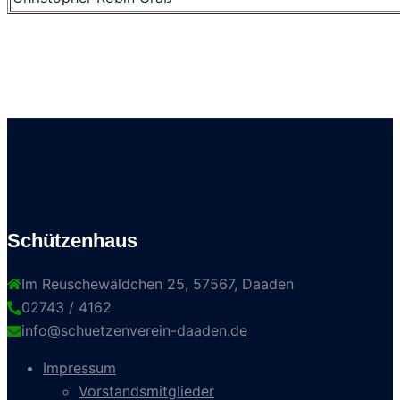
Schützenhaus
Im Reuschewäldchen 25, 57567, Daaden
02743 / 4162
info@schuetzenverein-daaden.de
Impressum
Vorstandsmitglieder