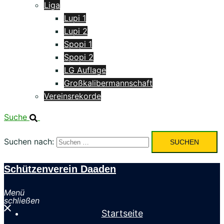
Liga
Lupi 1
Lupi 2
Spopi 1
Spopi 2
LG Auflage
Großkalibermannschaft
Vereinsrekorde
Suche
Suchen nach:
Schützenverein Daaden
Menü
schließen
Startseite