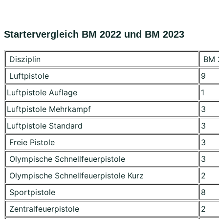
Startervergleich BM 2022 und BM 2023
Disziplin
BM 
Luftpistole
9
Luftpistole Auflage
1
Luftpistole Mehrkampf
3
Luftpistole Standard
3
Freie Pistole
3
Olympische Schnellfeuerpistole
3
Olympische Schnellfeuerpistole Kurz
2
Sportpistole
8
Zentralfeuerpistole
2