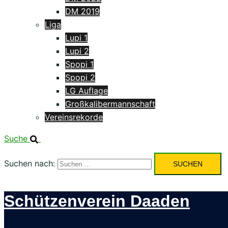
DM 2019
Liga
Lupi 1
Lupi 2
Spopi 1
Spopi 2
LG Auflage
Großkalibermannschaft
Vereinsrekorde
Suche
Suchen nach:
Schützenverein Daaden