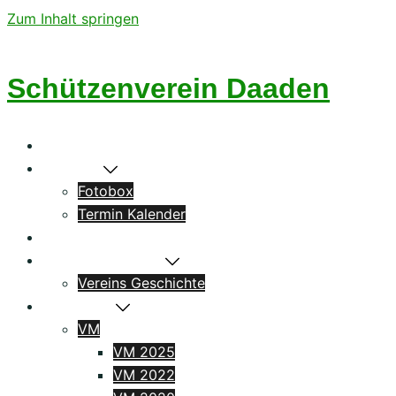
Zum Inhalt springen
Schützenverein Daaden
Startseite
Aktuelles
Fotobox
Termin Kalender
Könige
Das Schützenhaus
Vereins Geschichte
Ergebnisse
VM
VM 2025
VM 2022