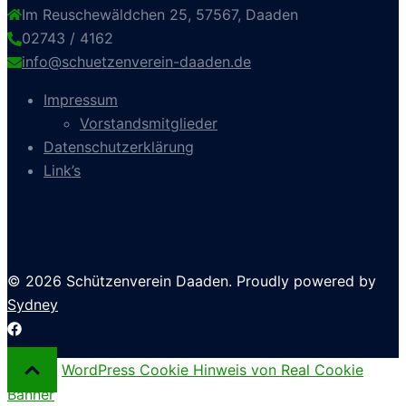
Im Reuschewäldchen 25, 57567, Daaden
02743 / 4162
info@schuetzenverein-daaden.de
Impressum
Vorstandsmitglieder
Datenschutzerklärung
Link’s
© 2026 Schützenverein Daaden. Proudly powered by
Sydney
WordPress Cookie Hinweis von Real Cookie
Banner