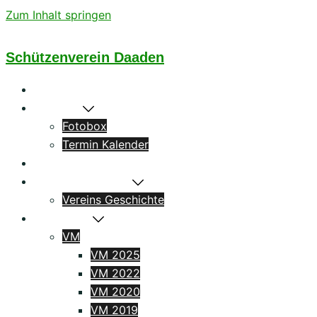
Zum Inhalt springen
Schützenverein Daaden
Startseite
Aktuelles
Fotobox
Termin Kalender
Könige
Das Schützenhaus
Vereins Geschichte
Ergebnisse
VM
VM 2025
VM 2022
VM 2020
VM 2019