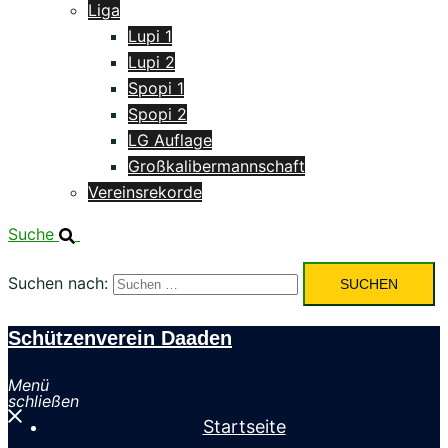
Liga
Lupi 1
Lupi 2
Spopi 1
Spopi 2
LG Auflage
Großkalibermannschaft
Vereinsrekorde
Suche
Suchen nach:
Schützenverein Daaden
Menü
schließen
Startseite