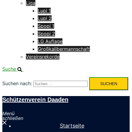
Liga
Lupi 1
Lupi 2
Spopi 1
Spopi 2
LG Auflage
Großkalibermannschaft
Vereinsrekorde
Suche
Suchen nach:
Schützenverein Daaden
Menü
schließen
Startseite