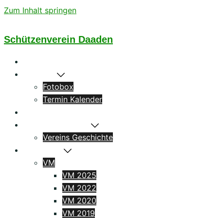
Zum Inhalt springen
Schützenverein Daaden
Startseite
Aktuelles
Fotobox
Termin Kalender
Könige
Das Schützenhaus
Vereins Geschichte
Ergebnisse
VM
VM 2025
VM 2022
VM 2020
VM 2019