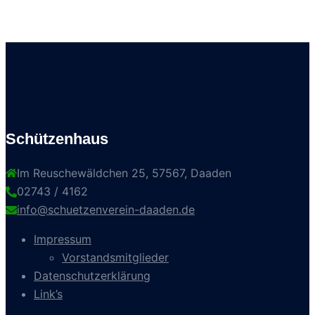
Schützenhaus
Im Reuschewäldchen 25, 57567, Daaden
02743 / 4162
info@schuetzenverein-daaden.de
Impressum
Vorstandsmitglieder
Datenschutzerklärung
Link’s