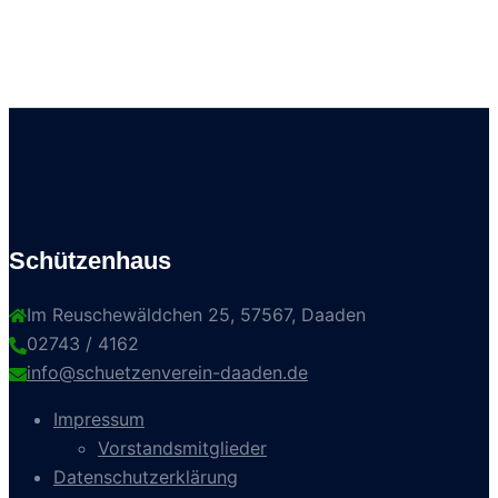
Schützenhaus
Im Reuschewäldchen 25, 57567, Daaden
02743 / 4162
info@schuetzenverein-daaden.de
Impressum
Vorstandsmitglieder
Datenschutzerklärung