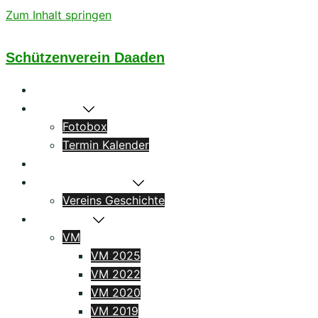
Zum Inhalt springen
Schützenverein Daaden
Startseite
Aktuelles
Fotobox
Termin Kalender
Könige
Das Schützenhaus
Vereins Geschichte
Ergebnisse
VM
VM 2025
VM 2022
VM 2020
VM 2019