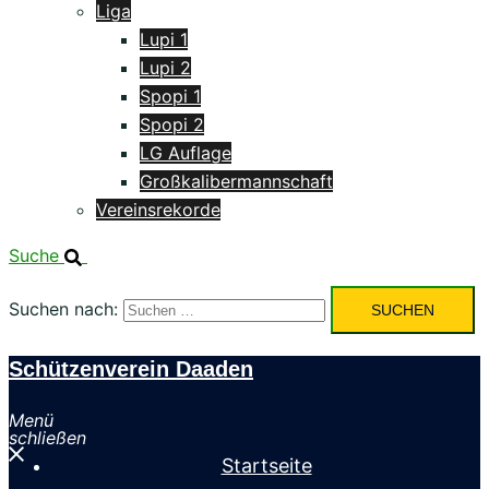
Liga
Lupi 1
Lupi 2
Spopi 1
Spopi 2
LG Auflage
Großkalibermannschaft
Vereinsrekorde
Suche
Suchen nach:
Schützenverein Daaden
Menü
schließen
Startseite