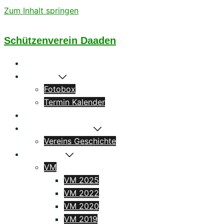
Zum Inhalt springen
Schützenverein Daaden
Startseite
Aktuelles
Fotobox
Termin Kalender
Könige
Das Schützenhaus
Vereins Geschichte
Ergebnisse
VM
VM 2025
VM 2022
VM 2020
VM 2019