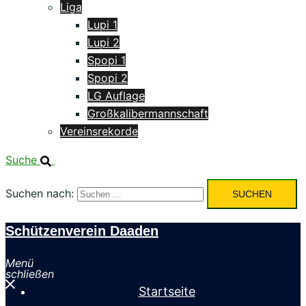
Liga
Lupi 1
Lupi 2
Spopi 1
Spopi 2
LG Auflage
Großkalibermannschaft
Vereinsrekorde
Suche
Suchen nach:
Schützenverein Daaden
Menü
schließen
Startseite