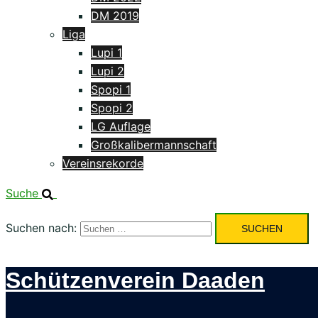
DM 2019
Liga
Lupi 1
Lupi 2
Spopi 1
Spopi 2
LG Auflage
Großkalibermannschaft
Vereinsrekorde
Suche
Suchen nach:
Schützenverein Daaden