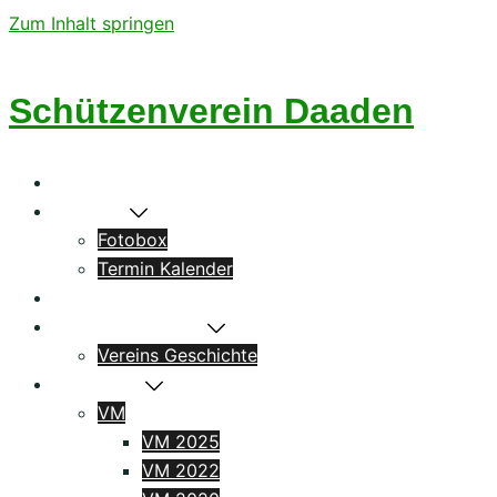
Zum Inhalt springen
Schützenverein Daaden
Startseite
Aktuelles
Fotobox
Termin Kalender
Könige
Das Schützenhaus
Vereins Geschichte
Ergebnisse
VM
VM 2025
VM 2022