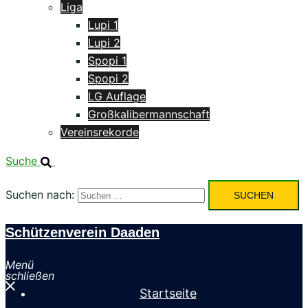
Liga
Lupi 1
Lupi 2
Spopi 1
Spopi 2
LG Auflage
Großkalibermannschaft
Vereinsrekorde
Suche
Suchen nach:
Schützenverein Daaden
Menü
schließen
Startseite