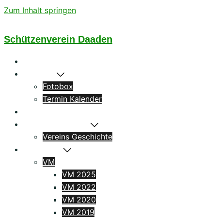
Zum Inhalt springen
Schützenverein Daaden
Startseite
Aktuelles
Fotobox
Termin Kalender
Könige
Das Schützenhaus
Vereins Geschichte
Ergebnisse
VM
VM 2025
VM 2022
VM 2020
VM 2019