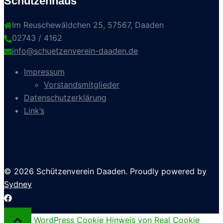
Schützenhaus
Im Reuschewäldchen 25, 57567, Daaden
02743 / 4162
info@schuetzenverein-daaden.de
Impressum
Vorstandsmitglieder
Datenschutzerklärung
Link’s
© 2026 Schützenverein Daaden. Proudly powered by
Sydney
WordPress Cookie Hinweis von Real Cookie