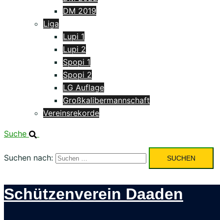
DM 2019
Liga
Lupi 1
Lupi 2
Spopi 1
Spopi 2
LG Auflage
Großkalibermannschaft
Vereinsrekorde
Suche
Suchen nach:
Schützenverein Daaden