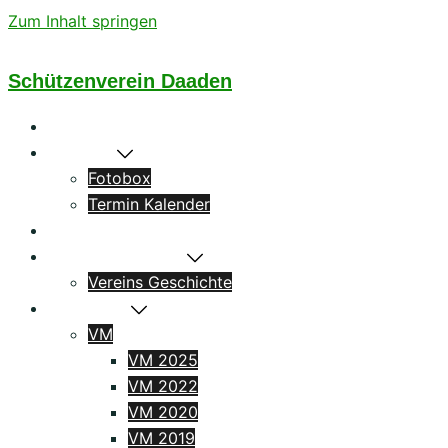
Zum Inhalt springen
Schützenverein Daaden
Startseite
Aktuelles
Fotobox
Termin Kalender
Könige
Das Schützenhaus
Vereins Geschichte
Ergebnisse
VM
VM 2025
VM 2022
VM 2020
VM 2019