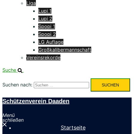
Liga
Lupi 1
Lupi 2
Spopi 1
Spopi 2
LG Auflage
Großkalibermannschaft
Vereinsrekorde
Suche
Suchen nach:
Schützenverein Daaden
Menü
schließen
Startseite