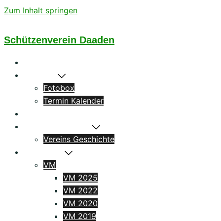
Zum Inhalt springen
Schützenverein Daaden
Startseite
Aktuelles
Fotobox
Termin Kalender
Könige
Das Schützenhaus
Vereins Geschichte
Ergebnisse
VM
VM 2025
VM 2022
VM 2020
VM 2019