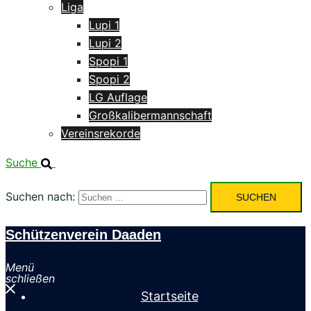
Liga
Lupi 1
Lupi 2
Spopi 1
Spopi 2
LG Auflage
Großkalibermannschaft
Vereinsrekorde
Suche
Suchen nach:
Schützenverein Daaden
Menü
schließen
Startseite