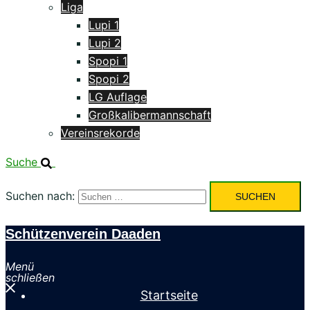
Liga
Lupi 1
Lupi 2
Spopi 1
Spopi 2
LG Auflage
Großkalibermannschaft
Vereinsrekorde
Suche
Suchen nach:
Schützenverein Daaden
Menü
schließen
Startseite