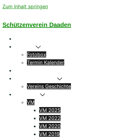
Zum Inhalt springen
Schützenverein Daaden
Startseite
Aktuelles
Fotobox
Termin Kalender
Könige
Das Schützenhaus
Vereins Geschichte
Ergebnisse
VM
VM 2025
VM 2022
VM 2020
VM 2019